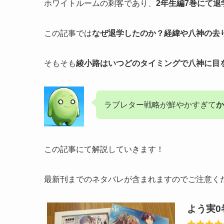
ホワイトルームの刺客であり、
2年生編7巻にて退
この記事では
なぜ退学したのか？経緯や八神の去
そもそも
綾小路はいつどのタイミングで八神に目
ラブレター戦略が鮮やかすぎて
か
この記事にて解説していきます！
最新刊までのネタバレが含まれますのでご注意く
よう実0