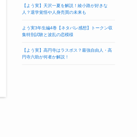
【よう実】天沢一夏を解説！綾小路が好きな
人？退学覚悟や人身売買の未来も
よう実3年生編4巻【ネタバレ感想】トークン収
集特別試験と波乱の恋模様
【よう実】高円寺はラスボス？最強自由人・高
円寺六助が何者か解説！