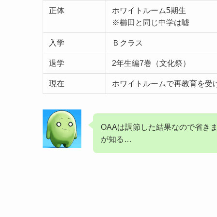
正体
ホワイトルーム5期生
※櫛田と同じ中学は嘘
入学
Ｂクラス
退学
2年生編7巻（文化祭）
現在
ホワイトルームで再教育を受
OAAは調節した結果なので省き
が知る…