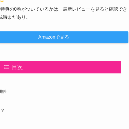
nで特典の0巻がついているかは、最新レビューを見ると確認でき
作成時まだあり。
Amazonで見る
目次
期生
は？