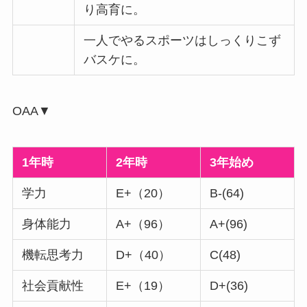
り高育に。
一人でやるスポーツはしっくりこず
バスケに。
OAA▼
1年時
2年時
3年始め
学力
E+（20）
B-(64)
身体能力
A+（96）
A+(96)
機転思考力
D+（40）
C(48)
社会貢献性
E+（19）
D+(36)