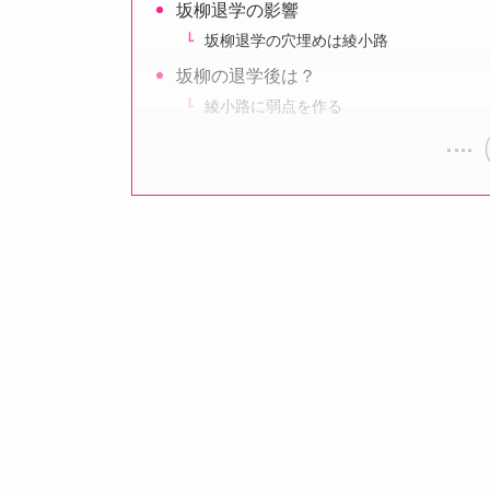
坂柳退学の影響
坂柳退学の穴埋めは綾小路
坂柳の退学後は？
綾小路に弱点を作る