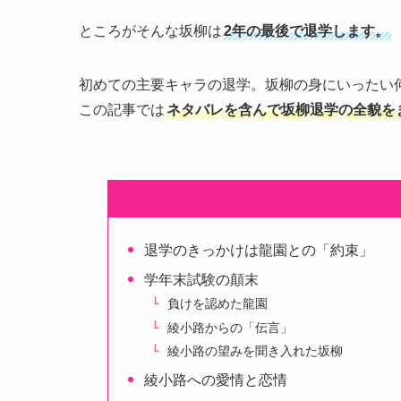
ところがそんな坂柳は
2年の最後で退学します。
初めての主要キャラの退学。坂柳の身にいったい
この記事では
ネタバレを含んで坂柳退学の全貌を
退学のきっかけは龍園との「約束」
学年末試験の顛末
負けを認めた龍園
綾小路からの「伝言」
綾小路の望みを聞き入れた坂柳
綾小路への愛情と恋情