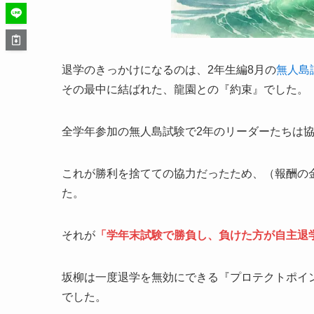
退学のきっかけになるのは、2年生編8月の
無人島
その最中に結ばれた、龍園との『約束』でした。
全学年参加の無人島試験で2年のリーダーたちは
これが勝利を捨てての協力だったため、（報酬の
た。
それが
「学年末試験で勝負し、負けた方が自主退
坂柳は一度退学を無効にできる『プロテクトポイ
でした。