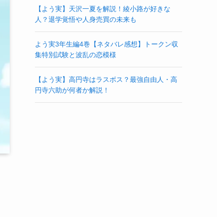
【よう実】天沢一夏を解説！綾小路が好きな
人？退学覚悟や人身売買の未来も
よう実3年生編4巻【ネタバレ感想】トークン収
集特別試験と波乱の恋模様
【よう実】高円寺はラスボス？最強自由人・高
円寺六助が何者か解説！