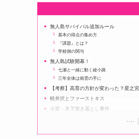
無人島サバイバル追加ルール
基本の得点の集め方
『課題』とは？
学校側の関与
無人島試験開幕！
七瀬と一緒に動く綾小路
三年全体は南雲の手に
【考察】高育の方針が変わった？星之
軽井沢とファーストキス
小宮・木下突き落とし事件