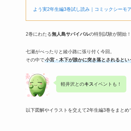
よう実2年生編3巻試し読み｜コミックシーモ
2巻にわたる
無人島サバイバル
の特別試験が開始
七瀬がべったりと綾小路に張り付く今回。
その中で
小宮・木下が誰かに突き落とされるとい
軽井沢との
キス
イベントも！
以下図解やイラストを交えて2年生編3巻をまとめ