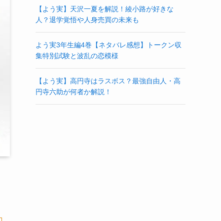
【よう実】天沢一夏を解説！綾小路が好きな
人？退学覚悟や人身売買の未来も
よう実3年生編4巻【ネタバレ感想】トークン収
集特別試験と波乱の恋模様
【よう実】高円寺はラスボス？最強自由人・高
円寺六助が何者か解説！