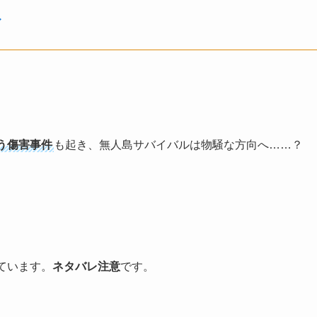
ア
！
う
傷害事件
も起き、無人島サバイバルは物騒な方向へ……？
ています。
ネタバレ注意
です。